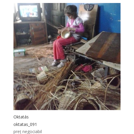
Oktatás
oktatas_091
preț negociabil