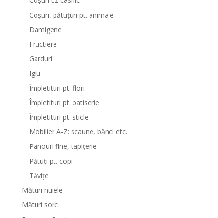
Coșuri uz casnic
Coșuri, pătuțuri pt. animale
Damigene
Fructiere
Garduri
Iglu
Împletituri pt. flori
Împletituri pt. patiserie
Împletituri pt. sticle
Mobilier A-Z: scaune, bănci etc.
Panouri fine, tapițerie
Pătuți pt. copii
Tăvițe
Mături nuiele
Mături sorc