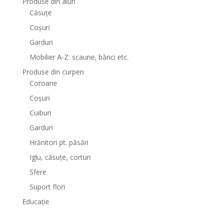
Produse din alun
Căsuțe
Coșuri
Garduri
Mobilier A-Z: scaune, bănci etc.
Produse din curpen
Coroane
Coșuri
Cuiburi
Garduri
Hrănitori pt. păsări
Iglu, căsuțe, corturi
Sfere
Suport flori
Educație