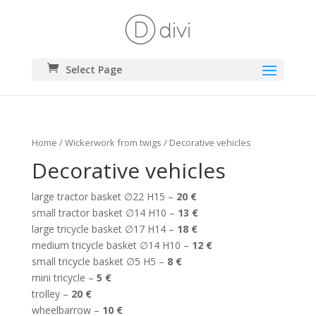
Select Page
Home
/
Wickerwork from twigs
/ Decorative vehicles
Decorative vehicles
large tractor basket ∅22 H15 –
20 €
small tractor basket ∅14 H10 –
13 €
large tricycle basket ∅17 H14 –
18 €
medium tricycle basket ∅14 H10 –
12 €
small tricycle basket ∅5 H5 –
8 €
mini tricycle –
5 €
trolley –
20 €
wheelbarrow –
10 €