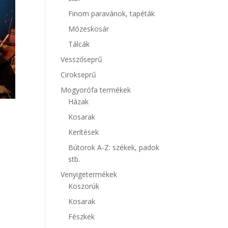
Finom paravánok, tapéták
Mózeskosár
Tálcák
Vesszőseprű
Cirokseprű
Mogyorófa termékek
Házak
Kosarak
Kerítések
Bútorok A-Z: székek, padok
stb.
Venyigetermékek
Koszorúk
Kosarak
Fészkek