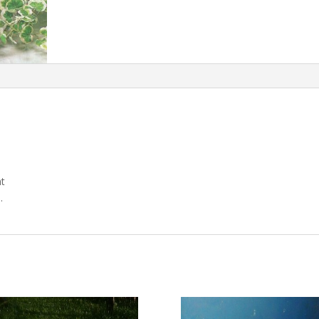
nt
d
.