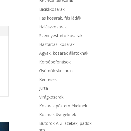
Bevásárlókosarak
Biciklikosarak
Fás kosarak, fás ládák
Halászkosarak
Szennyestartó kosarak
Háztartási kosarak
Ágyak, kosarak állatoknak
Korsóbefonások
Gyümölcskosarak
Kerítések
Jurta
Virágkosarak
Kosarak péktermékeknek
Kosarak üvegeknek
Bútorok A-Z: székek, padok
stb.