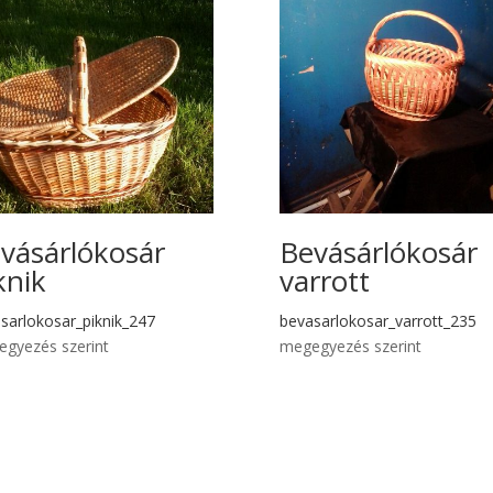
vásárlókosár
Bevásárlókosár
knik
varrott
sarlokosar_piknik_247
bevasarlokosar_varrott_235
gyezés szerint
megegyezés szerint