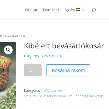
Címlap
Termékek
Nyelv:
elt bevásárlókosár
Kibélelt bevásárlókosár
megegyezés szerint
Mennyiség
Kosárba rakom
Kategória:
[:ro]Coșuri de
piață[:hu]Bevásárlókosarak[:en]Shopping baskets[:]