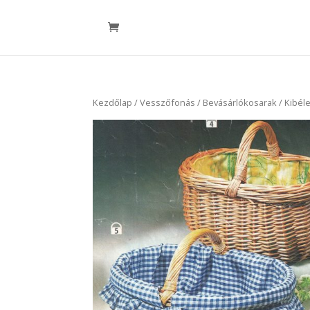
Kezdőlap
/
Vesszőfonás
/
Bevásárlókosarak
/ Kibél