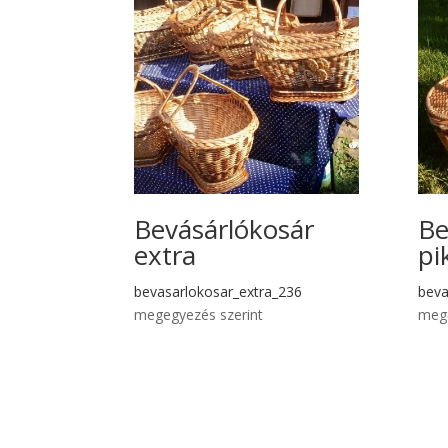
Bevásárlókosár
Be
extra
pi
bevasarlokosar_extra_236
beva
megegyezés szerint
mege