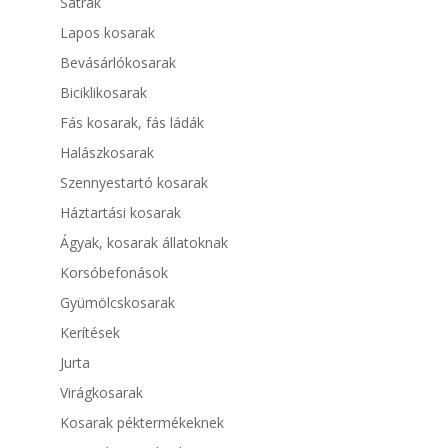
Sátrak
Lapos kosarak
Bevásárlókosarak
Biciklikosarak
Fás kosarak, fás ládák
Halászkosarak
Szennyestartó kosarak
Háztartási kosarak
Ágyak, kosarak állatoknak
Korsóbefonások
Gyümölcskosarak
Kerítések
Jurta
Virágkosarak
Kosarak péktermékeknek