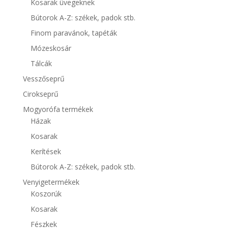
Kosarak üvegeknek
Bútorok A-Z: székek, padok stb.
Finom paravánok, tapéták
Mózeskosár
Tálcák
Vesszőseprű
Cirokseprű
Mogyorófa termékek
Házak
Kosarak
Kerítések
Bútorok A-Z: székek, padok stb.
Venyigetermékek
Koszorúk
Kosarak
Fészkek