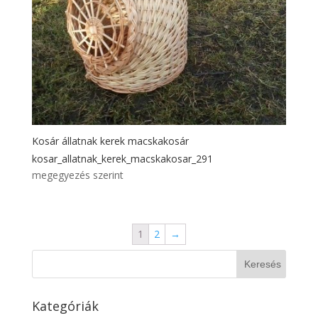
Kosár állatnak kerek macskakosár
kosar_allatnak_kerek_macskakosar_291
megegyezés szerint
1
2
→
Kategóriák