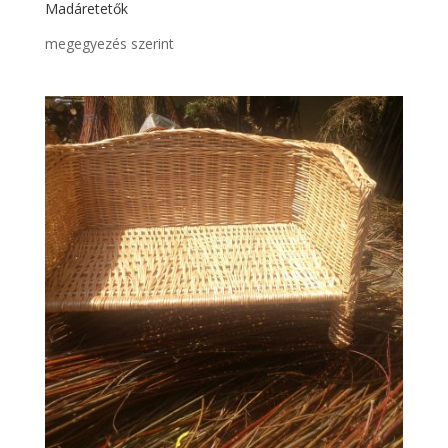
Madáretetők
megegyezés szerint