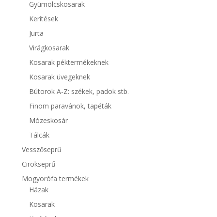
Gyümölcskosarak
Kerítések
Jurta
Virágkosarak
Kosarak péktermékeknek
Kosarak üvegeknek
Bútorok A-Z: székek, padok stb.
Finom paravánok, tapéták
Mózeskosár
Tálcák
Vesszőseprű
Cirokseprű
Mogyorófa termékek
Házak
Kosarak