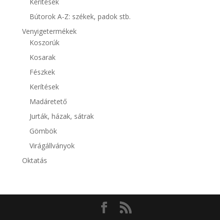
Kerítések
Bútorok A-Z: székek, padok stb.
Venyigetermékek
Koszorúk
Kosarak
Fészkek
Kerítések
Madáretető
Jurták, házak, sátrak
Gömbök
Virágállványok
Oktatás