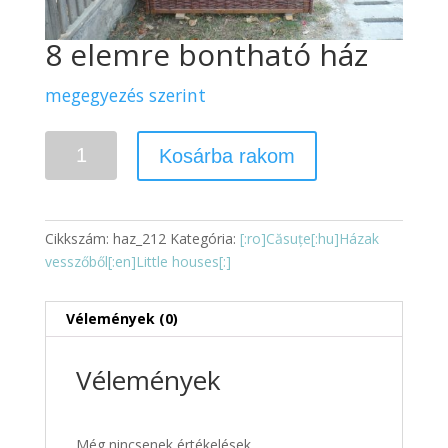
8 elemre bontható ház
megegyezés szerint
Mennyiség
Kosárba rakom
Cikkszám:
haz_212
Kategória:
[:ro]Căsuțe[:hu]Házak
vesszőből[:en]Little houses[:]
Vélemények (0)
Vélemények
Még nincsenek értékelések.