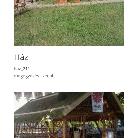
Ház
haz_211
megegyezés szerint