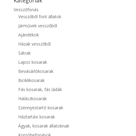
Kategóriák
Vesszőfonás
Vesszőből font állatok
Járművek vesszőből
Ajándékok
Házak vesszőből
Sátrak
Lapos kosarak
Bevásárlókosarak
Biciklikosarak
Fás kosarak, fás ládák
Halászkosarak
Szennyestartó kosarak
Háztartási kosarak
Ágyak, kosarak állatoknak
Korsóbefonások