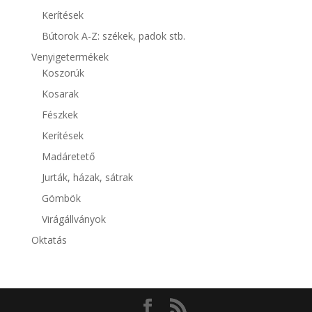
Kerítések
Bútorok A-Z: székek, padok stb.
Venyigetermékek
Koszorúk
Kosarak
Fészkek
Kerítések
Madáretető
Jurták, házak, sátrak
Gömbök
Virágállványok
Oktatás