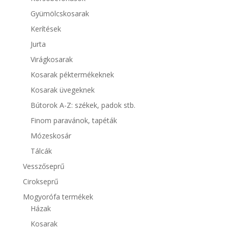
Gyümölcskosarak
Kerítések
Jurta
Virágkosarak
Kosarak péktermékeknek
Kosarak üvegeknek
Bútorok A-Z: székek, padok stb.
Finom paravánok, tapéták
Mózeskosár
Tálcák
Vesszőseprű
Cirokseprű
Mogyorófa termékek
Házak
Kosarak