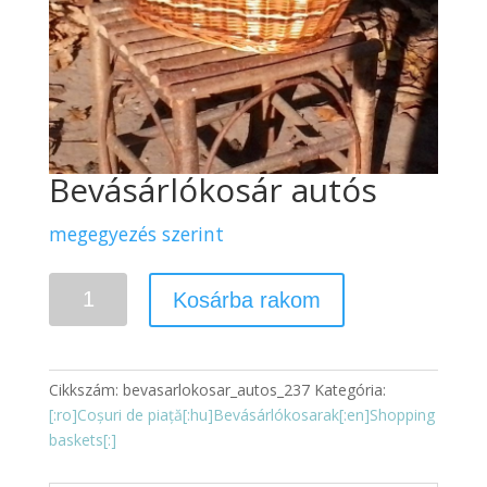
Bevásárlókosár autós
megegyezés szerint
Mennyiség
Kosárba rakom
Cikkszám:
bevasarlokosar_autos_237
Kategória:
[:ro]Coșuri de piață[:hu]Bevásárlókosarak[:en]Shopping
baskets[:]