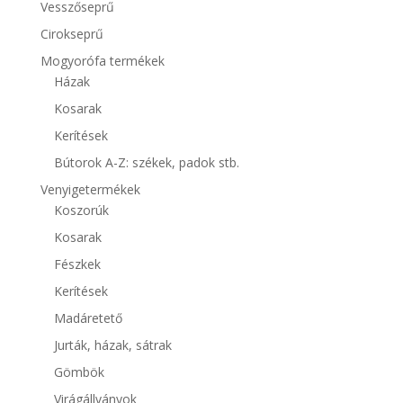
Vesszőseprű
Cirokseprű
Mogyorófa termékek
Házak
Kosarak
Kerítések
Bútorok A-Z: székek, padok stb.
Venyigetermékek
Koszorúk
Kosarak
Fészkek
Kerítések
Madáretető
Jurták, házak, sátrak
Gömbök
Virágállványok