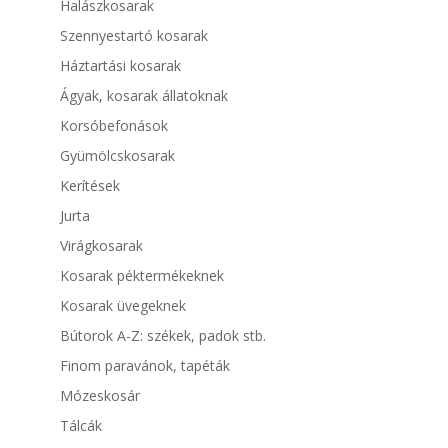
Halászkosarak
Szennyestartó kosarak
Háztartási kosarak
Ágyak, kosarak állatoknak
Korsóbefonások
Gyümölcskosarak
Kerítések
Jurta
Virágkosarak
Kosarak péktermékeknek
Kosarak üvegeknek
Bútorok A-Z: székek, padok stb.
Finom paravánok, tapéták
Mózeskosár
Tálcák