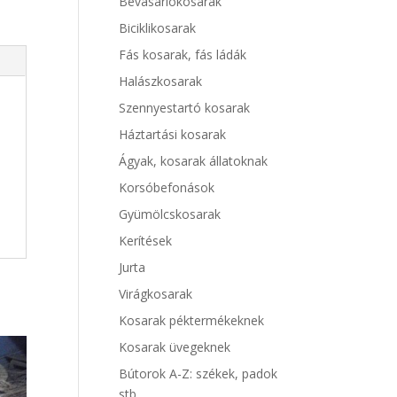
Bevásárlókosarak
Biciklikosarak
Fás kosarak, fás ládák
Halászkosarak
Szennyestartó kosarak
Háztartási kosarak
Ágyak, kosarak állatoknak
Korsóbefonások
Gyümölcskosarak
Kerítések
Jurta
Virágkosarak
Kosarak péktermékeknek
Kosarak üvegeknek
Bútorok A-Z: székek, padok
stb.