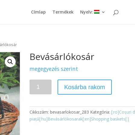
Címlap
Termékek
Nyelv:
árlókosár
Bevásárlókosár
megegyezés szerint
Mennyiség
Kosárba rakom
Cikkszám:
bevasarlokosar_283
Kategória:
[:ro]Coșuri 
piață[:hu]Bevásárlókosarak[:en]Shopping baskets[:]