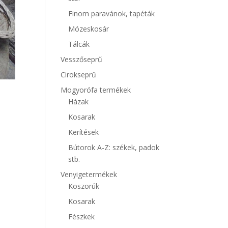
Finom paravánok, tapéták
Mózeskosár
Tálcák
Vesszőseprű
Cirokseprű
Mogyorófa termékek
Házak
Kosarak
Kerítések
Bútorok A-Z: székek, padok
stb.
Venyigetermékek
Koszorúk
Kosarak
Fészkek