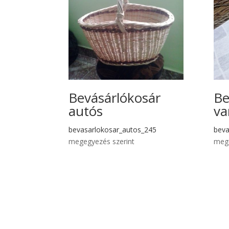
Bevásárlókosár
Be
autós
va
bevasarlokosar_autos_245
beva
megegyezés szerint
mege