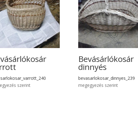
vásárlókosár
Bevásárlókosár
rrott
dinnyés
sarlokosar_varrott_240
bevasarlokosar_dinnyes_239
gyezés szerint
megegyezés szerint