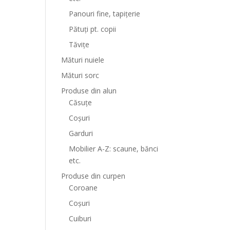
Panouri fine, tapițerie
Pătuți pt. copii
Tăvițe
Mături nuiele
Mături sorc
Produse din alun
Căsuțe
Coșuri
Garduri
Mobilier A-Z: scaune, bănci
etc.
Produse din curpen
Coroane
Coșuri
Cuiburi