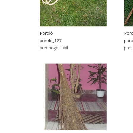
Poroló
Poro
porolo_127
poro
preț negociabil
preț