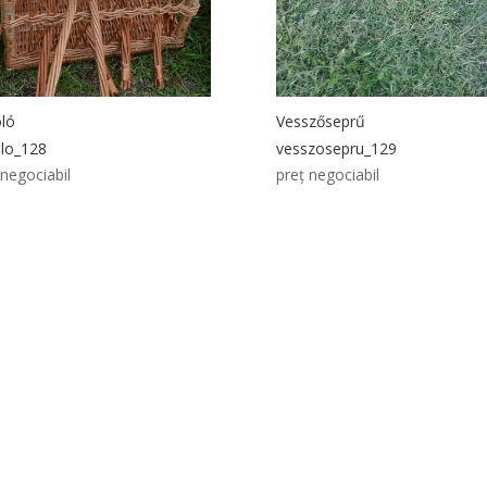
ló
Vesszőseprű
lo_128
vesszosepru_129
 negociabil
preț negociabil