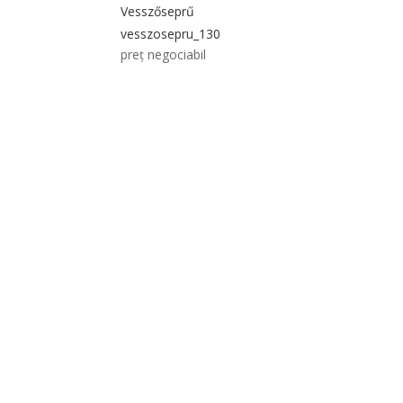
Vesszőseprű
vesszosepru_130
preț negociabil